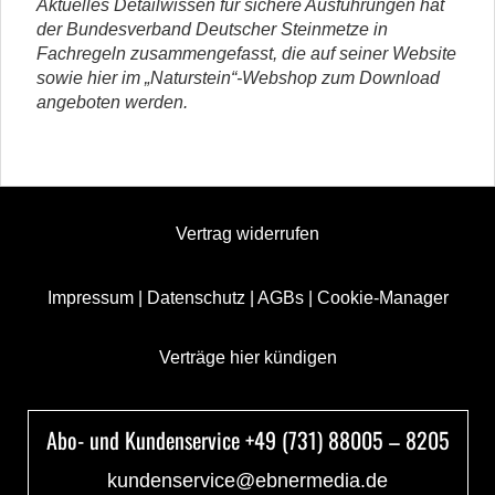
Aktuelles Detailwissen für sichere Ausführungen hat
der Bundesverband Deutscher Steinmetze in
Fachregeln zusammengefasst, die auf seiner Website
sowie hier im „Naturstein“-Webshop zum Download
angeboten werden.
Vertrag widerrufen
Impressum
|
Datenschutz
|
AGBs
|
Cookie-Manager
Verträge hier kündigen
Abo- und Kundenservice +49 (731) 88005 – 8205
kundenservice@ebnermedia.de