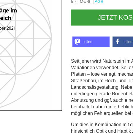
Inkl. MwSt. |
AGB
JETZT KO
teilen
teilen
Seit jeher wird Naturstein im
Variationen verwendet. Sei 
Platten – lose verlegt, mecha
Straßenbau, im Hoch- und Tie
Landschaftsgestaltung. Neben
unterliegen gerade Bodenbe
Abnutzung und ggf. auch ein
beinhaltet dabei ein erhebli
möglichen Fehlerquellen bei
Um dies in Kombination mit 
hinsichtlich Optik und Haptik